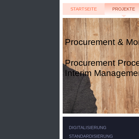
STARTSEITE
PROJEKTE
Procurement & Mo
Procurement Proce
Interim Manageme
DIGITALISIERUNG
STANDARDISIERUNG