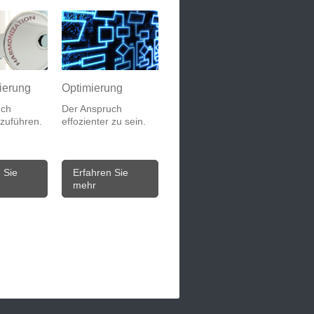
ierung
Optimierung
uch
Der Anspruch
uführen.
effozienter zu sein.
 Sie
Erfahren Sie
mehr