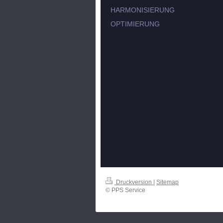
HARMONISIERUNG
OPTIMIERUNG
Druckversion
|
Sitemap
© PPS Service