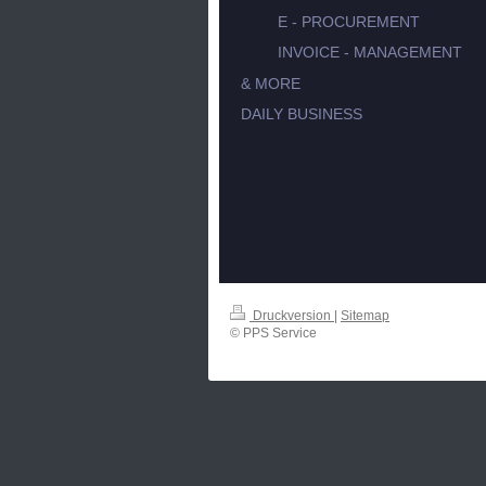
E - PROCUREMENT
INVOICE - MANAGEMENT
& MORE
DAILY BUSINESS
Druckversion
|
Sitemap
© PPS Service