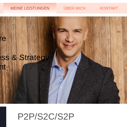
MEINE LEISTUNGEN
ÜBER MICH
KONTAKT
re
ss & Strategy
nt
P2P/S2C/S2P