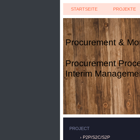
STARTSEITE
PROJEKTE
Procurement & Mo
Procurement Proce
Interim Manageme
PROJECT
P2P/S2C/S2P