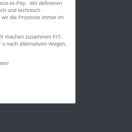
rce-to-Pay. Wir definieren
ch und technisch
n wir die Prozesse immer im
 Wir machen zusammen FIT-
s nach alternativen Wegen,
hen!